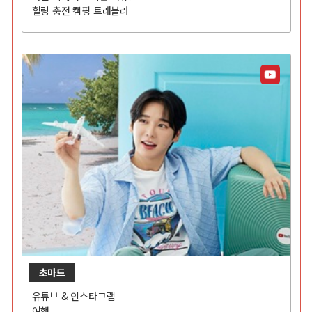
힐링 충전 캠핑 트래블러
초마드
유튜브 & 인스타그램
여행