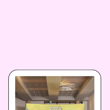
제주
안트레
페스티벌