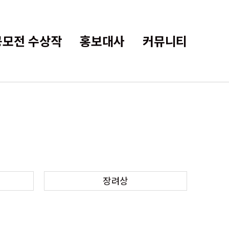
공모전 수상작
홍보대사
커뮤니티
장려상