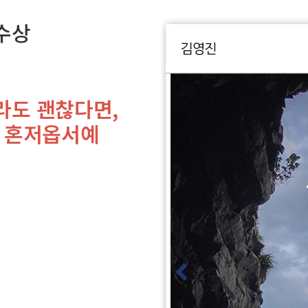
수상
라도 괜찮다면,
, 혼저옵서예